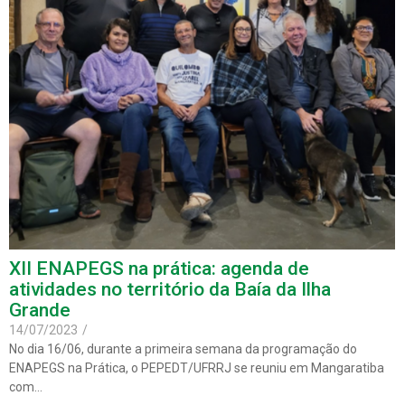
XII ENAPEGS na prática: agenda de
atividades no território da Baía da Ilha
Grande
14/07/2023
/
No dia 16/06, durante a primeira semana da programação do
ENAPEGS na Prática, o PEPEDT/UFRRJ se reuniu em Mangaratiba
com…