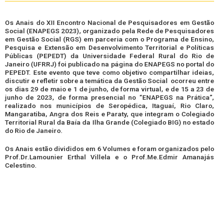
Os Anais do XII Encontro Nacional de Pesquisadores em Gestão
Social (ENAPEGS 2023), organizado pela Rede de Pesquisadores
em Gestão Social (RGS) em parceria com o Programa de Ensino,
Pesquisa e Extensão em Desenvolvimento Territorial e Políticas
Públicas (PEPEDT) da Universidade Federal Rural do Rio de
Janeiro (UFRRJ) foi publicado na página do ENAPEGS no portal do
PEPEDT. Este evento que teve como objetivo compartilhar ideias,
discutir e refletir sobre a temática da Gestão Social ocorreu entre
os dias 29 de maio e 1 de junho, de forma virtual, e de 15 a 23 de
junho de 2023, de forma presencial no “ENAPEGS na Prática”,
realizado nos municípios de Seropédica, Itaguaí, Rio Claro,
Mangaratiba, Angra dos Reis e Paraty, que integram o Colegiado
Territorial Rural da Baía da Ilha Grande (Colegiado BIG) no estado
do Rio de Janeiro.
Os Anais estão divididos em 6 Volumes e foram organizados pelo
Prof.Dr.Lamounier Erthal Villela e o Prof.Me.Edmir Amanajás
Celestino.